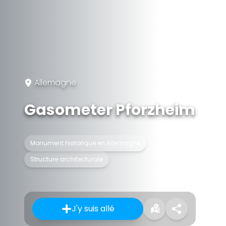
Allemagne
Gasometer Pforzheim
Monument historique en Allemagne
Structure architecturale
J'y suis allé