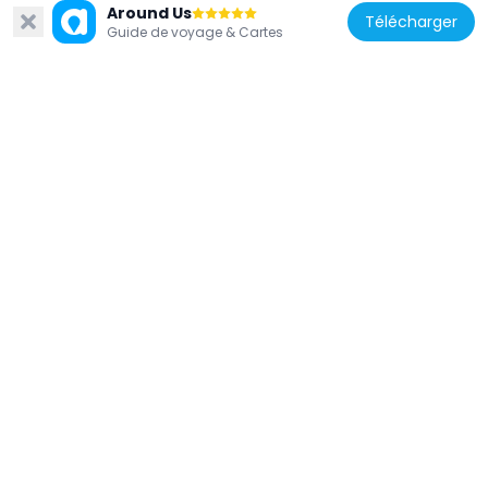
Around Us
Télécharger
Guide de voyage & Cartes
Allemagne
St. Franziskus
992 m
Allemagne
Barfüßerkirche Pforzheim
1.5 km