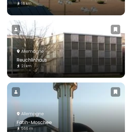
1.6 km
Allemagne
Reuchlinhaus
2.1 km
Allemagne
Fatih-Moschee
566 m