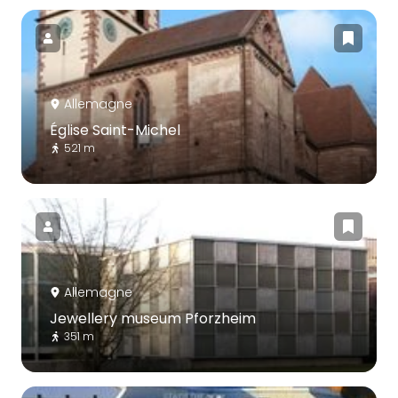
Allemagne
Église Saint-Michel
521 m
Allemagne
Jewellery museum Pforzheim
351 m