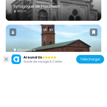
Synagogue de Pforzheim
342 m
Allemagne
St. Franziskus
Around Us
Télécharger
Guide de voyage & Cartes
846 m
Allemagne