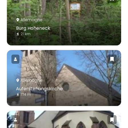
Allemagne
Burg Hoheneck
2.1 km
Allemagne
Auferstehungskirche
774 m