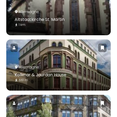
Allemagne
Altstadtkirche St. Martin
1 km
Allemagne
Kollmar & Jourdan House
661 m