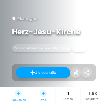
Allemagne
Herz-Jesu-Kirche
Monument historique en Allemagne
Église
J'y suis allé
1
1,6k
Photos
Popularité
Discussion
Avis