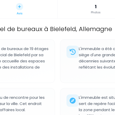
1
Photos
Avis
el de bureaux à Bielefeld, Allemagne
de bureaux de 19 étages
L'immeuble a été c
ial de Bielefeld par sa
siège d'une grande
re accueille des espaces
décennies suivante
 des installations de
reflétant les évolu
eu de rencontre pour les
L'immeuble est sit
ur la ville. Cet endroit
sert de repère faci
affaires local.
la zone pendant l