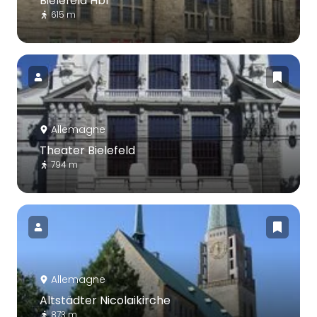
Bielefeld Hbf
615 m
Allemagne
Theater Bielefeld
794 m
Allemagne
Altstädter Nicolaikirche
873 m