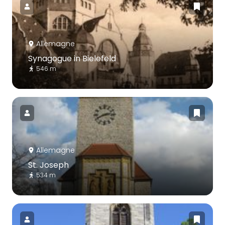
Allemagne
Synagogue in Bielefeld
546 m
Allemagne
St. Joseph
534 m