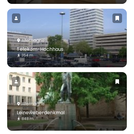
Allemagne
Telekom-Hochhaus
354 m
Allemagne
Leineweberdenkmal
848 m