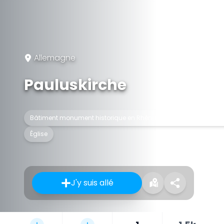
Allemagne
Pauluskirche
Bâtiment monument historique en Rhénanie du Nord-Westphal
Église
J'y suis allé