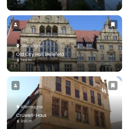
Allemagne
Old City Hall Bielefeld
748 m
Allemagne
Crüwell-Haus
995 m