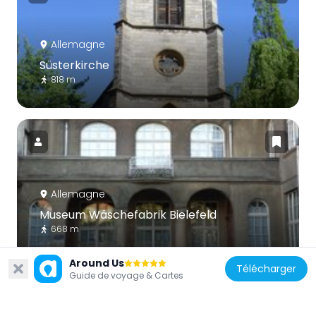
Allemagne
Süsterkirche
818 m
Allemagne
Museum Wäschefabrik Bielefeld
668 m
Around Us
Télécharger
Guide de voyage & Cartes