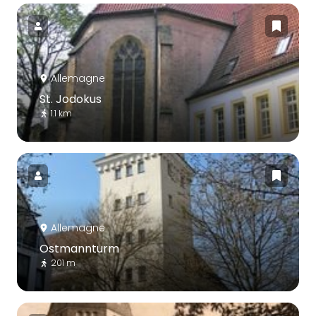
Allemagne
St. Jodokus
1.1 km
Allemagne
Ostmannturm
201 m