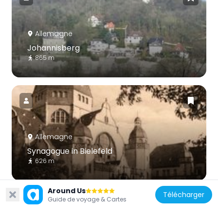
Allemagne
Johannisberg
865 m
Allemagne
Synagogue in Bielefeld
626 m
Around Us
Télécharger
Guide de voyage & Cartes