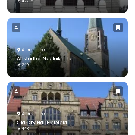
427 m
Allemagne
Altstädter Nicolaikirche
249 m
Allemagne
Old City Hall Bielefeld
448 m