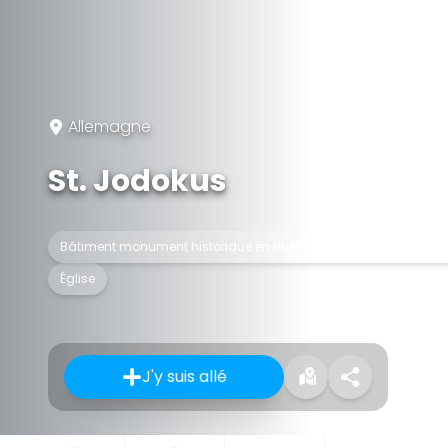
Allemagne
St. Jodokus
Bâtiment monument historique en Rhénanie du Nord-Westphal
Église
J'y suis allé