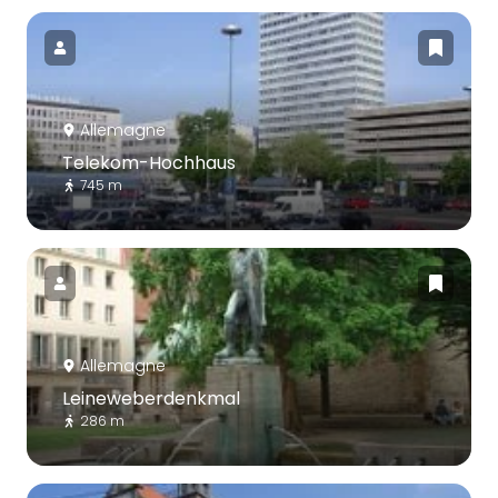
Allemagne
Telekom-Hochhaus
745 m
Allemagne
Leineweberdenkmal
286 m