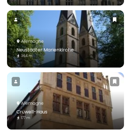
Allemagne
Neustädter Marienkirche
364 m
Allemagne
Crüwell-Haus
177 m