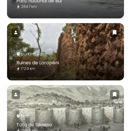
Parc national de Bui
264.7 km
Burkina Faso
Ruines de Loropéni
172.9 km
Mali
Tata de Sikasso
268.5 km