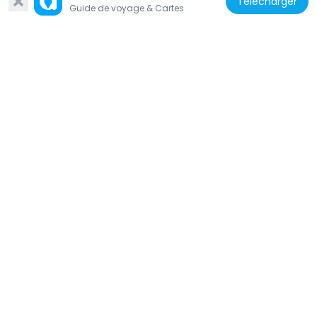
Télécharger
Guide de voyage & Cartes
Ghana
Maluwe Mosque
260.5 km
Ghana
Bole Mosque
233.6 km