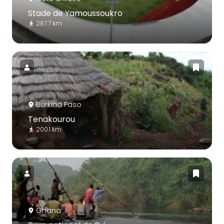
Stade de Yamoussoukro
267.7 km
Burkina Faso
Tenakourou
200.1 km
Ghana