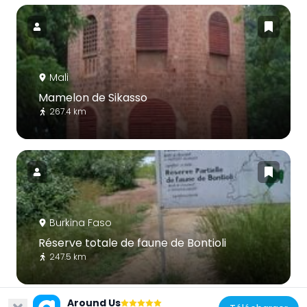
Mali
Mamelon de Sikasso
267.4 km
Burkina Faso
Réserve totale de faune de Bontioli
247.5 km
Around Us