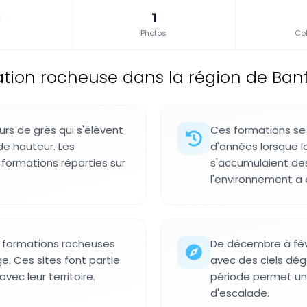
1
Photos
Col
tion rocheuse dans la région de Banfo
s de grès qui s'élèvent
Ces formations se 
de hauteur. Les
d'années lorsque l
formations réparties sur
s'accumulaient d
l'environnement a 
s formations rocheuses
De décembre à févr
. Ces sites font partie
avec des ciels dé
vec leur territoire.
période permet une
d'escalade.