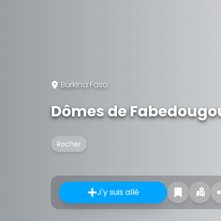
Burkina Faso
Dômes de Fabedougo
Rocher
J'y suis allé