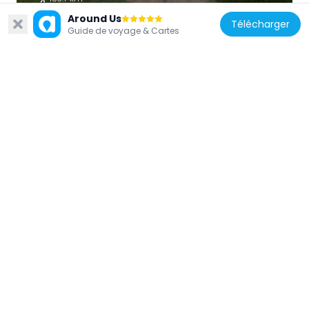
Around Us
Télécharger
Guide de voyage & Cartes
Ghana
Bole Mosque
317.8 km
Burkina Faso
Cathédrale Notre-Dame-du-Perpétuel-
Secours de Nouna
247.2 km