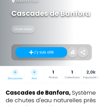
Burkina Faso
Cascades de Banfora
Chute d'eau
J'y suis allé
1
1
2,0k
Photos
Collections
Popularité
Discussion
Avis
Cascades de Banfora
,
Système
de chutes d'eau naturelles près