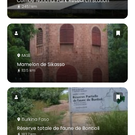
Comoé National Park Research Station
245.1 km
Mali
Mamelon de Sikasso
113.5 km
Burkina Faso
Réserve totale de faune de Bontioli
183.7 km