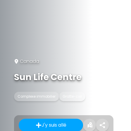
Canada
Sun Life Centre
Complexe immobilier
Gratte-ciel
J'y suis allé