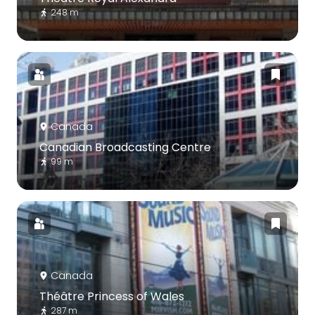
248 m
Canada
Canadian Broadcasting Centre
99 m
Canada
Théâtre Princess of Wales
287 m