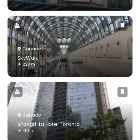
Canada
SkyWalk
228 m
Canada
Shangri-La Hotel Toronto
453 m