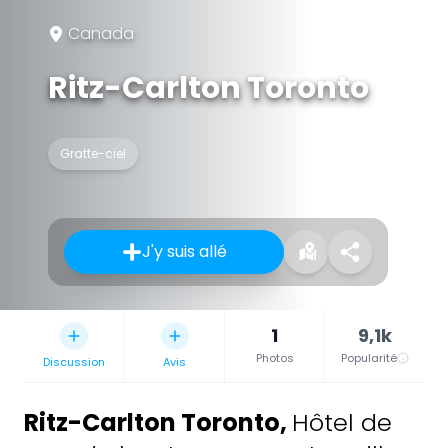
Canada
Ritz-Carlton Toronto
Gratte-ciel
J'y suis allé
1
9,1k
Photos
Popularité
Discussion
Avis
Ritz-Carlton Toronto
,
Hôtel de