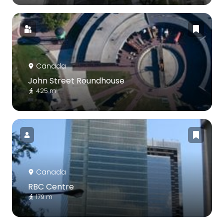
Canada
John Street Roundhouse
425 m
Canada
RBC Centre
179 m