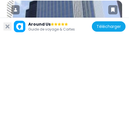
Around Us
Télécharger
Guide de voyage & Cartes
Canada
Exchange Tower
473 m
Canada
Metro Hall
161 m