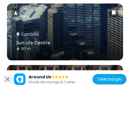
Canada
Sun Life Centre
183 m
Around Us
Télécharger
Guide de voyage & Cartes
Canada
The National Club
282 m