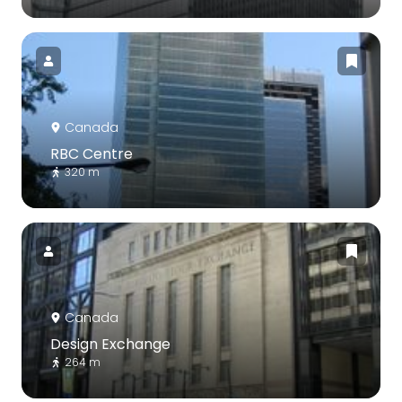
Canada
RBC Centre
320 m
Canada
Design Exchange
264 m