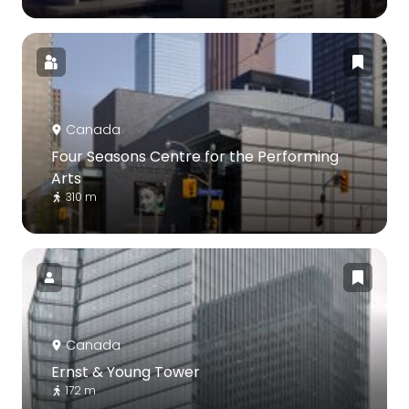
Canada
Four Seasons Centre for the Performing
Arts
310 m
Canada
Ernst & Young Tower
172 m