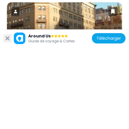
Canada
Around Us
Télécharger
Édifice Medical Arts
Guide de voyage & Cartes
388 m
Canada
Tenderness (sculpture)
307 m