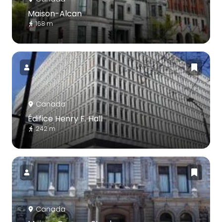
Maison-Alcan
168 m
Canada
Édifice Henry F. Hall
242 m
Canada