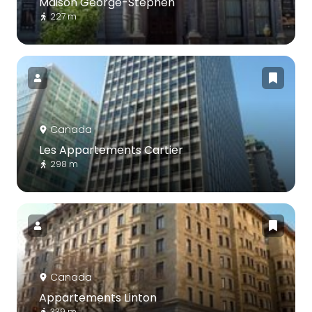
Maison George-Stephen
227 m
Canada
Les Appartements Cartier
298 m
Canada
Appartements Linton
339 m