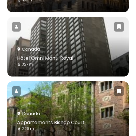
Canada
Hôtel Omni Mont-Royal
327 m
Canada
Appartements Bishop Court
229 m