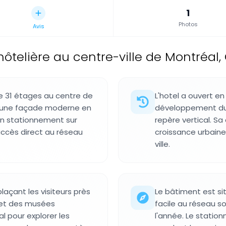
1
Photos
Avis
hôtelière au centre-ville de Montréal
e 31 étages au centre de
L'hotel a ouvert e
c une façade moderne en
développement du 
un stationnement sur
repère vertical. S
accès direct au réseau
croissance urbaine 
ville.
plaçant les visiteurs près
Le bâtiment est si
 et des musées
facile au réseau s
al pour explorer les
l'année. Le statio