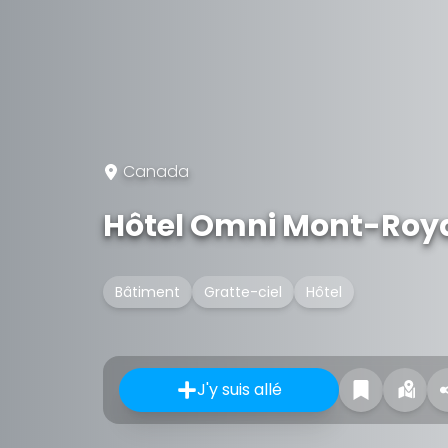
Canada
Hôtel Omni Mont-Roy
Bâtiment
Gratte-ciel
Hôtel
J'y suis allé