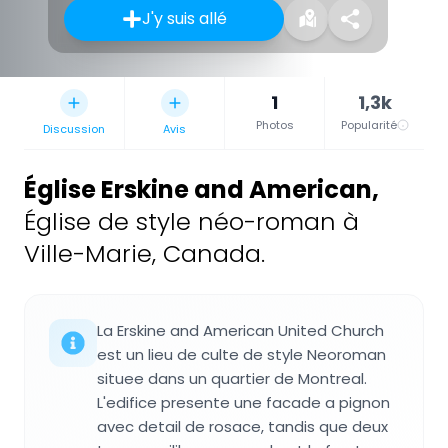
J'y suis allé
1
1,3k
Photos
Popularité
Discussion
Avis
Église Erskine and American
,
Église de style néo-roman à
Ville-Marie, Canada.
La Erskine and American United Church
est un lieu de culte de style Neoroman
situee dans un quartier de Montreal.
L'edifice presente une facade a pignon
avec detail de rosace, tandis que deux