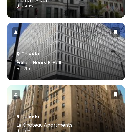
Maison-Alcan
258 m
Canada
Édifice Henry F. Hall
221 m
Canada
Le Château Apartments
99 m