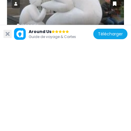
Canada
Around Us
Tenderness (sculpture)
Télécharger
Guide de voyage & Cartes
386 m
Canada
Maison Joseph-Aldéric-Raymond
415 m