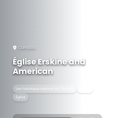
Canada
Église Erskine and
American
Lieu historique national du Canada
Musée
Église