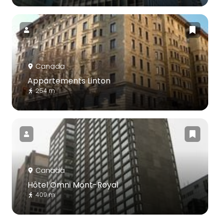
Canada
Appartements Linton
254 m
Canada
Hôtel Omni Mont-Royal
409 m