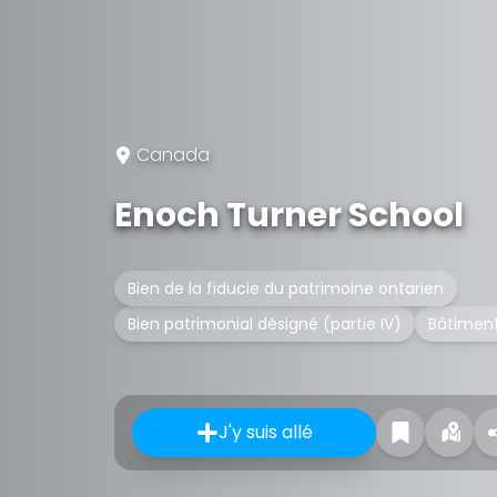
Canada
Enoch Turner School
Bien de la fiducie du patrimoine ontarien
Bien patrimonial désigné (partie IV)
Bâtiment
J'y suis allé