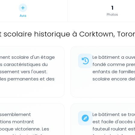
1
Photos
Avis
 scolaire historique à Corktown, Toro
ment scolaire d'un étage
Le bâtiment a ouve
s caractéristiques du
fondé comme premiè
ssement vers l'ouest.
enfants de familles
éales permanentes et des
scolaire encore deb
rassemblement
Le bâtiment se tro
itions montrant
est facile d'accès 
poque victorienne. Les
fauteuil roulant es