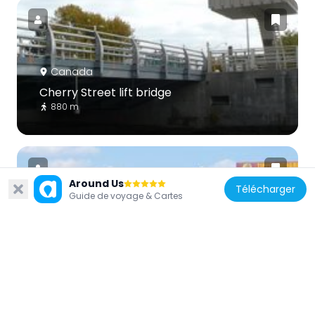
Canada
Cherry Street lift bridge
880 m
Around Us
Télécharger
Guide de voyage & Cartes
Canada
Old Eastern Avenue Bridge
853 m