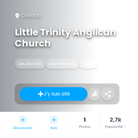
Canada
Little Trinity Anglican
Church
Lieu de culte
Site historique
Église
J'y suis allé
1
2,7k
Photos
Popularité
Discussion
Avis