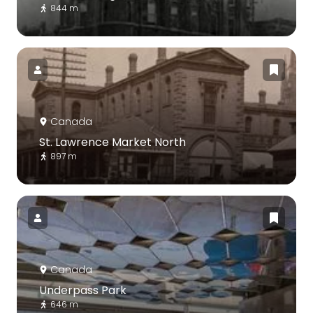
844 m
Canada
St. Lawrence Market North
897 m
Canada
Underpass Park
646 m