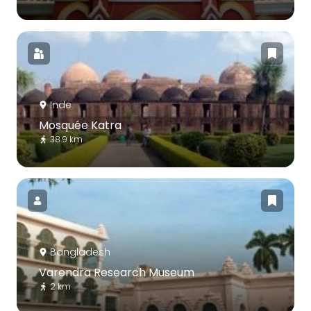
Inde
Mosquée Katra
38.9 km
Bangladesh
Varendra Research Museum
2 km