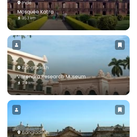
Inde
Mosquée Katra
35.3 km
Bangladesh
Varendra Research Museum
2.4 km
Bangladesh