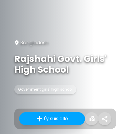
Bangladesh
Rajshahi Govt. Girls'
High School
Government girls' high school
J'y suis allé