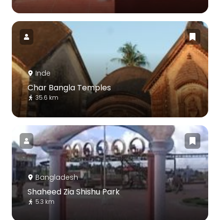
Inde
Char Bangla Temples
35.6 km
Bangladesh
Shaheed Zia Shishu Park
5.3 km