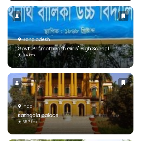
Bangladesh
Govt. Promothnath Girls' High School
3.4 km
Inde
Kathgola palace
35.7 km