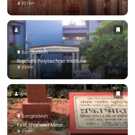
33.7 km
Bangladesh
Rajshahi Polytechnic Institute
3.9 km
Bangladesh
First Shaheed Minar
2.6 km