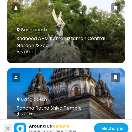
Bangladesh
Shaheed AHM Kamaruzzaman Central
Garden & Zoo
639 m
Bangladesh
Pancha Ratna Shiva Temple
27.2 km
Around Us
Télécharger
Guide de voyage & Cartes