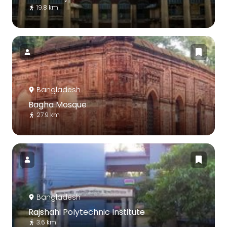
19.8 km
Bangladesh
Bagha Mosque
27.9 km
Bangladesh
Rajshahi Polytechnic Institute
3.6 km