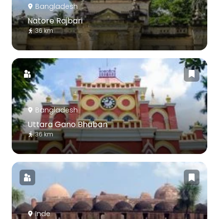
Bangladesh
Natore Rajbari
36 km
Bangladesh
Uttara Gano Bhaban
36 km
Inde