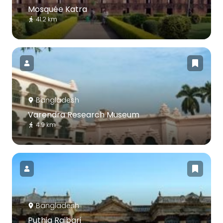
Mosquée Katra
41.2 km
Bangladesh
Varendra Research Museum
4.9 km
Bangladesh
Puthia Rajbari