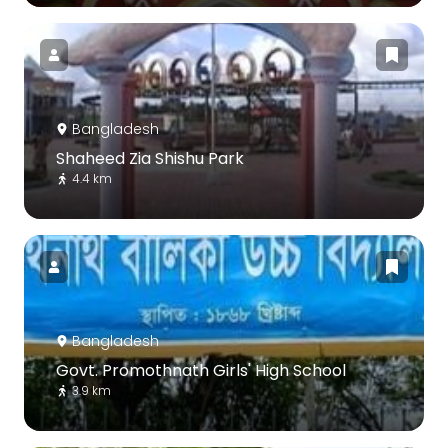
Bangladesh
Shaheed Zia Shishu Park
4.4 km
Bangladesh
Govt. Promothnath Girls' High School
3.9 km