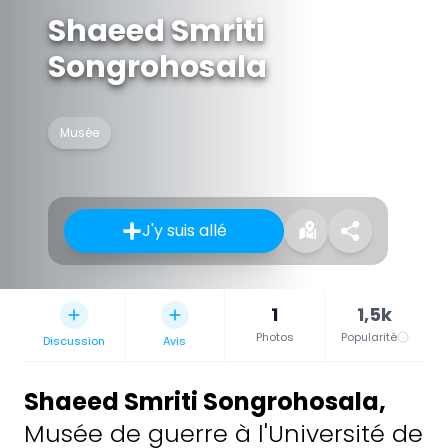
Shaeed Smriti
Songrohosala
Musée
J'y suis allé
1
1,5k
Photos
Popularité
Discussion
Avis
Shaeed Smriti Songrohosala
,
Musée de guerre à l'Université de