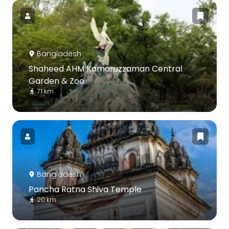
Bangladesh
Shaheed AHM Kamaruzzaman Central
Garden & Zoo
7.1 km
Bangladesh
Pancha Ratna Shiva Temple
20 km