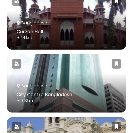
Bangladesh
Curzon Hall
1.4 km
Bangladesh
City Centre Bangladesh
392 m