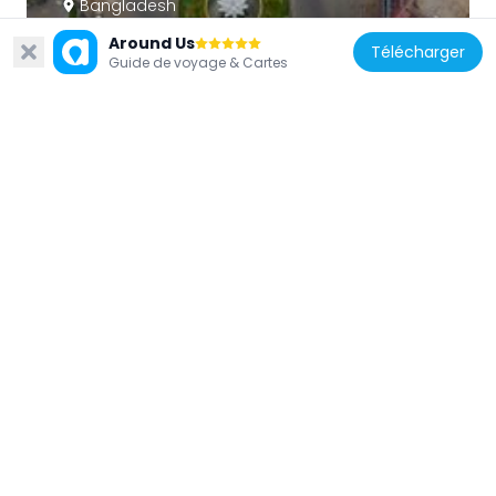
Bangladesh
Shapla Square
Around Us
Télécharger
588 m
Guide de voyage & Cartes
Bangladesh
Bibi Mariam Cannon
859 m
Bangladesh