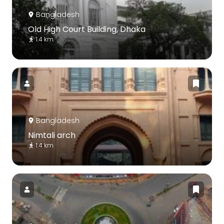
Bangladesh
Old High Court Building, Dhaka
1.4 km
Bangladesh
Nimtali arch
1.4 km