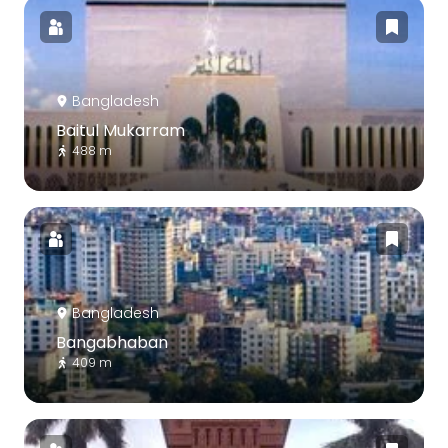
Bangladesh
Baitul Mukarram
488 m
Bangladesh
Bangabhaban
409 m