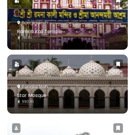
Bangladesh
Ramna Kali Temple
761 m
Bangladesh
Star Mosque
990 m