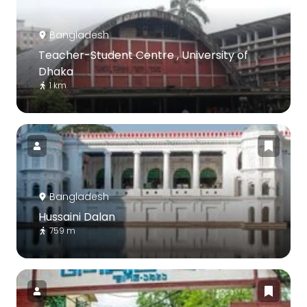
Bangladesh
Teacher-Student Centre , University of
Dhaka
1 km
Bangladesh
Hussaini Dalan
759 m