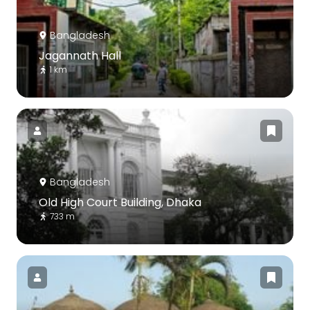
Bangladesh
Jagannath Hall
1 km
Bangladesh
Old High Court Building, Dhaka
733 m