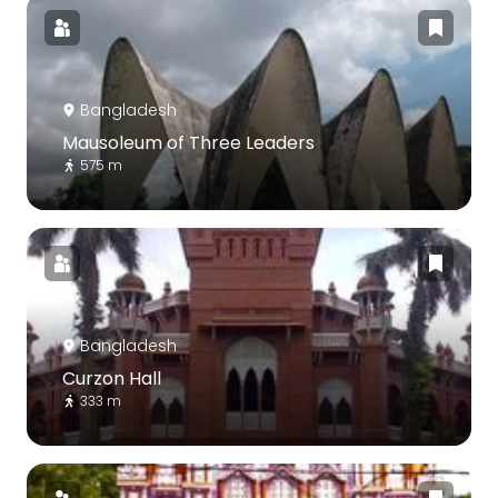
Bangladesh
Mausoleum of Three Leaders
575 m
Bangladesh
Curzon Hall
333 m