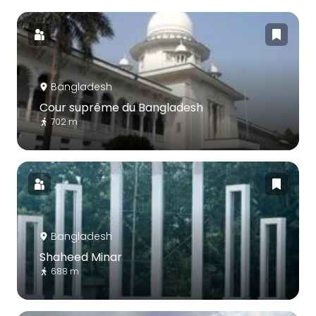
Bangladesh
Cour suprême du Bangladesh
702 m
Bangladesh
Shaheed Minar
688 m