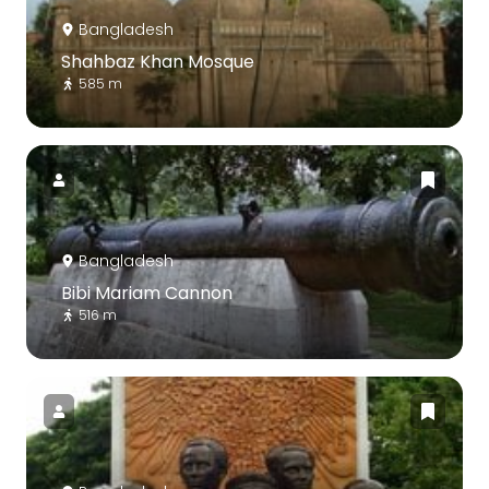
Bangladesh
Shahbaz Khan Mosque
585 m
Bangladesh
Bibi Mariam Cannon
516 m