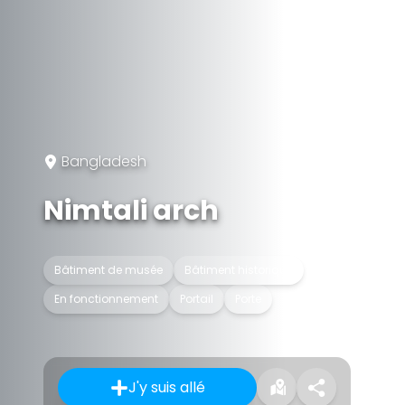
Bangladesh
Nimtali arch
Bâtiment de musée
Bâtiment historique
En fonctionnement
Portail
Porte
J'y suis allé