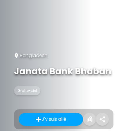
Bangladesh
Janata Bank Bhaban
Gratte-ciel
J'y suis allé