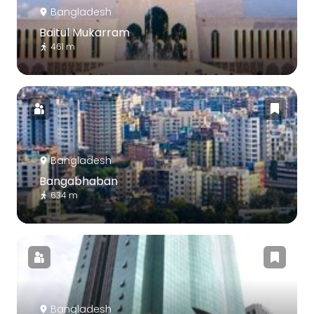
Bangladesh
Baitul Mukarram
461 m
Bangladesh
Bangabhaban
634 m
Bangladesh