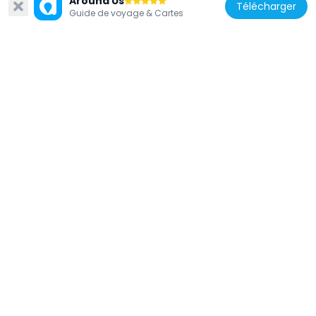
Around Us
Télécharger
Guide de voyage & Cartes
Bangladesh
National Art Gallery
1.4 km
Bangladesh
Dhaka Nagar Bhaban
1.2 km