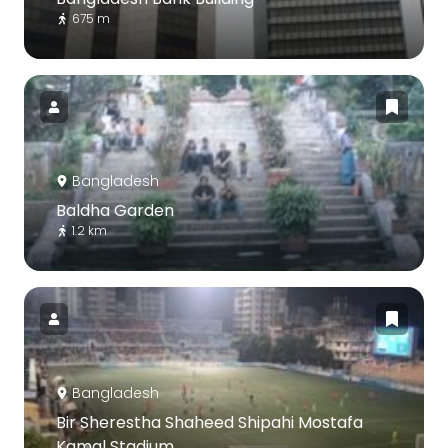
675 m
Bangladesh
Baldha Garden
1.2 km
Bangladesh
Bir Sherestha Shaheed Shipahi Mostafa
Kamal Stadium