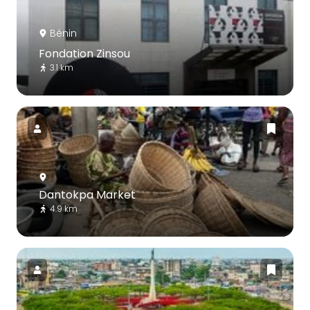
Bénin
Fondation Zinsou
3.1 km
Dantokpa Market
4.9 km