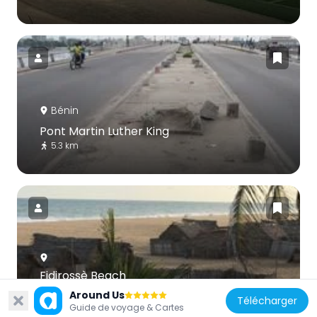
Bénin
Pont Martin Luther King
5.3 km
Fidjrossè Beach
4.2 km
Around Us
Télécharger
Guide de voyage & Cartes