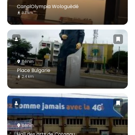
CanalOlympia Wologuèdé
3.3 km
Bénin
Place Bulgarie
2.4 km
Bénin
Hall des arts de Cotonou