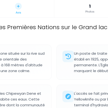
1
Photos
Avis
es Premières Nations sur le Grand lac 
e située sur la rive sud
Un poste de traite
e orientale des
établi en 1925, a
e à 168 mètres d'altitude
permanente. L'Égli
s une zone calme.
marquant le débu
 des Chipewyan Dene et
L'accès se fait pri
 habite ces eaux. Cette
Yellowknife ou par
nière dont la communauté
terminal d'hydravio