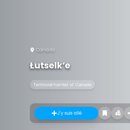
Canada
Łutselk’e
Territorial hamlet of Canada
J'y suis allé