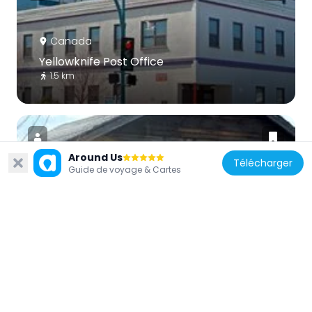
Canada
Yellowknife Post Office
1.5 km
Around Us
Télécharger
Guide de voyage & Cartes
Canada
Fireweed Studio
1.8 km