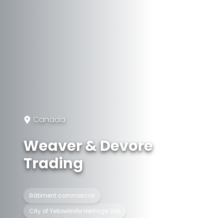
Canada
Weaver & Devore
Trading
Bâtiment commercial
City of Yellowknife Heritage Site