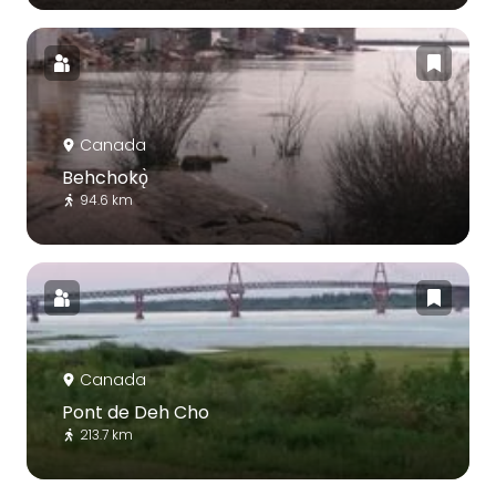
Canada
Behchokǫ̀
94.6 km
Canada
Pont de Deh Cho
213.7 km