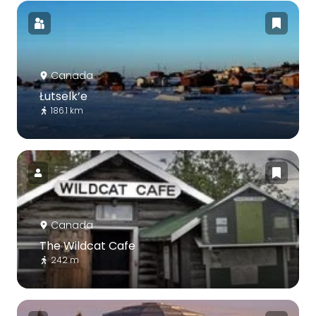
Canada
Łutselk’e
186.1 km
Canada
The Wildcat Cafe
242 m