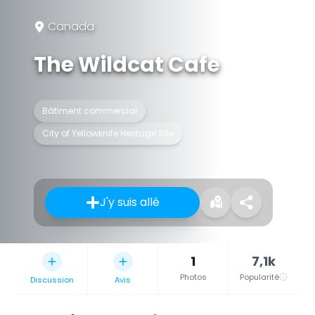
Canada
The Wildcat Cafe
Bâtiment commercial
City of Yellowknife Heritage Site
J'y suis allé
1
7,1k
Photos
Popularité
Discussion
Avis