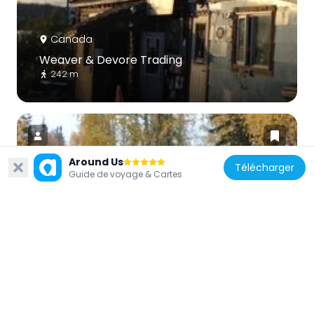
Canada
Weaver & Devore Trading
242 m
Around Us
Télécharger
Guide de voyage & Cartes
Canada
Back Bay Cemetery
755 m