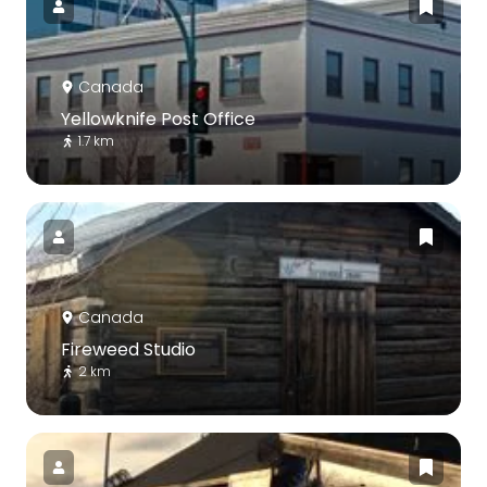
Canada
Yellowknife Post Office
1.7 km
Canada
Fireweed Studio
2 km