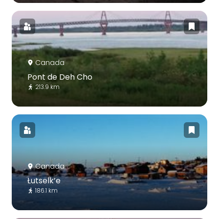
Canada
Pont de Deh Cho
213.9 km
Canada
Łutselk’e
186.1 km