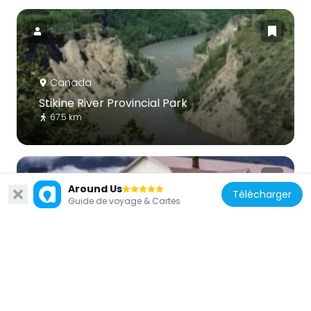
Canada
Stikine River Provincial Park
67.5 km
Around Us
Télécharger
Guide de voyage & Cartes
États-Unis d'Amérique
Sons of Norway Hall
204 km