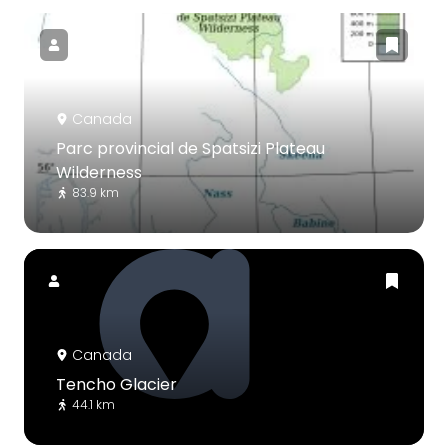
Canada
Parc provincial de Spatsizi Plateau
Wilderness
83.9 km
Canada
Tencho Glacier
44.1 km