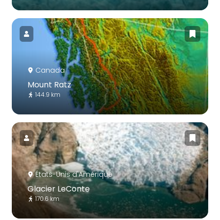
Canada
Mount Ratz
144.9 km
États-Unis d'Amérique
Glacier LeConte
170.6 km