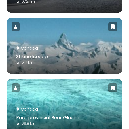
167.2 km
Canada
Stikine Icecap
151.7 km
Canada
Parc provincial Bear Glacier
169.8 km