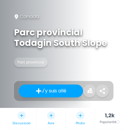
Canada
Parc provincial
Todagin South Slope
Parc provincial
J'y suis allé
1,2k
Popularité
Discussion
Avis
Photo