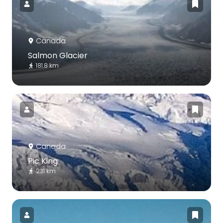
Canada
Salmon Glacier
181.8 km
Canada
Pic King
231 km