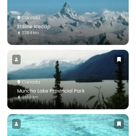
Canada
Stikine Icecap
228.4 km
Canada
Muncho Lake Provincial Park
233.9 km