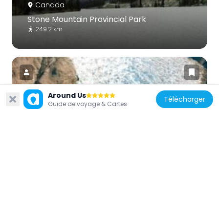
Canada
Stone Mountain Provincial Park
249.2 km
Around Us
Télécharger
Guide de voyage & Cartes
États-Unis d'Amérique
Glacier LeConte
243 km
Canada