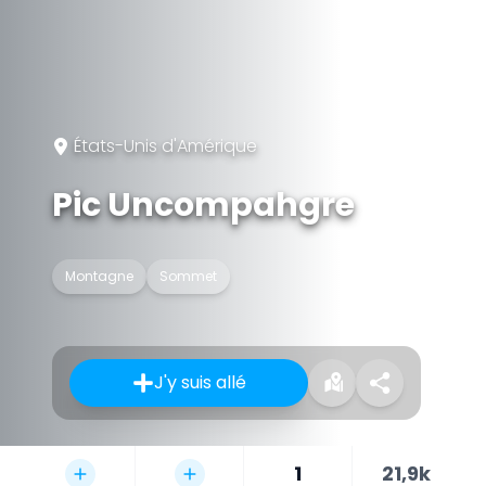
États-Unis d'Amérique
Pic Uncompahgre
Montagne
Sommet
J'y suis allé
1
21,9k