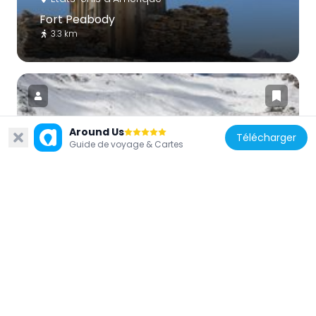
Fort Peabody
3.3 km
Around Us
Télécharger
Guide de voyage & Cartes
États-Unis d'Amérique
Gilpin Peak
11.4 km
États-Unis d'Amérique