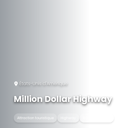
États-Unis d'Amérique
Million Dollar Highway
Attraction touristique
Highway
Route nationale