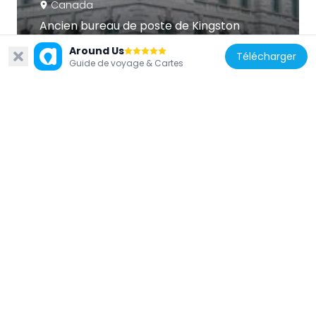
Canada
Ancien bureau de poste de Kingston
6.3 km
Around Us
Télécharger
Guide de voyage & Cartes
Canada
Lieu de sépulture de sir John A. Macdonald
3.3 km
Canada