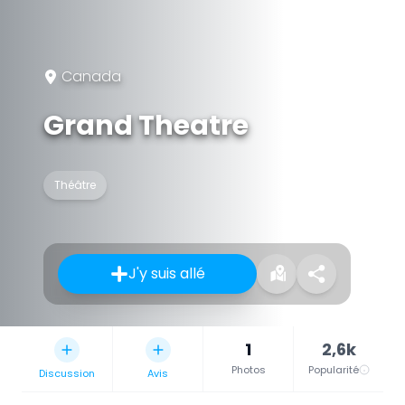
Canada
Grand Theatre
Théâtre
J'y suis allé
1
2,6k
Photos
Popularité
Discussion
Avis