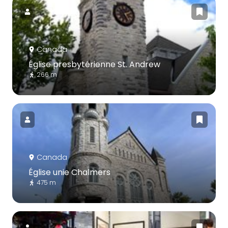
Canada
Église presbytérienne St. Andrew
266 m
Canada
Église unie Chalmers
475 m