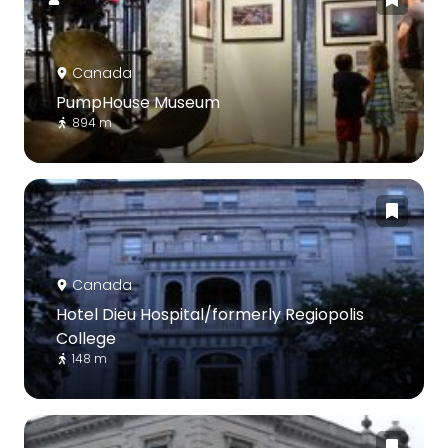
Canada
PumpHouse Museum
894 m
Canada
Hotel Dieu Hospital/formerly Regiopolis
College
148 m