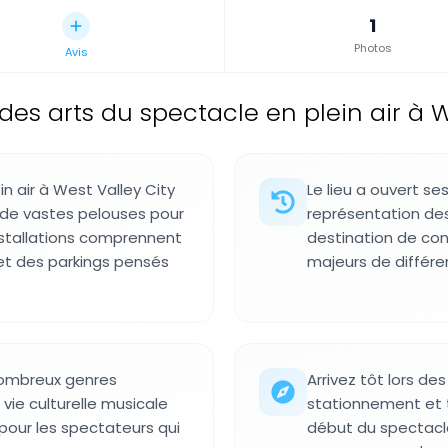
1
Photos
Avis
des arts du spectacle en plein air à We
n air à West Valley City
Le lieu a ouvert se
 de vastes pelouses pour
représentation de
nstallations comprennent
destination de conc
 et des parkings pensés
majeurs de différe
 nombreux genres
Arrivez tôt lors de
 vie culturelle musicale
stationnement et 
e pour les spectateurs qui
début du spectacle.