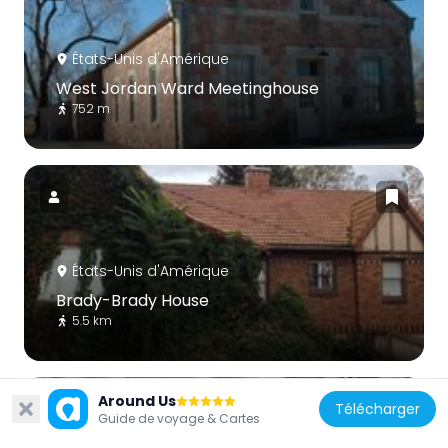
États-Unis d'Amérique
West Jordan Ward Meetinghouse
752 m
États-Unis d'Amérique
Brady-Brady House
5.5 km
Around Us
Télécharger
Guide de voyage & Cartes