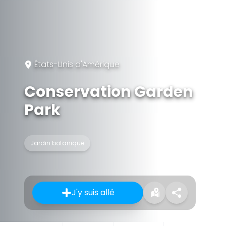
États-Unis d'Amérique
Conservation Garden
Park
Jardin botanique
J'y suis allé