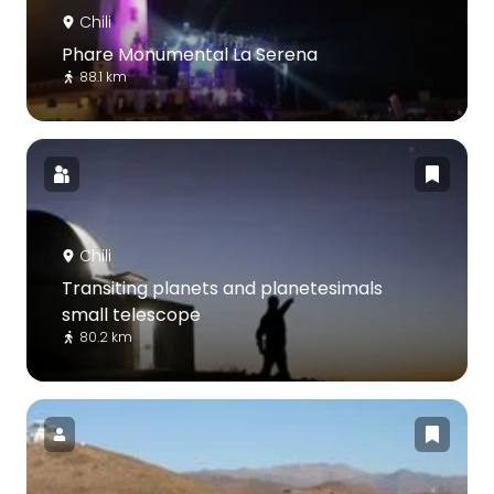
Chili
Phare Monumental La Serena
88.1 km
Chili
Transiting planets and planetesimals
small telescope
80.2 km