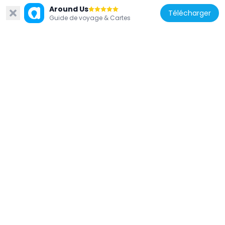
Around Us
Télécharger
Guide de voyage & Cartes
Chili
Rapide Eye Mount Telescope
80.7 km
Chili
Fundición Lambert
87.9 km