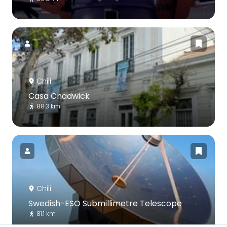
Chili
Casa Chadwick
88.3 km
Chili
Swedish-ESO Submillimetre Telescope
81.1 km