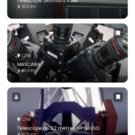
Télescope Leonhard Euler
80.9 km
Chili
MASCARA
80.4 km
Chili
Télescope de 2,2 mètres MPG-ESO
80.5 km