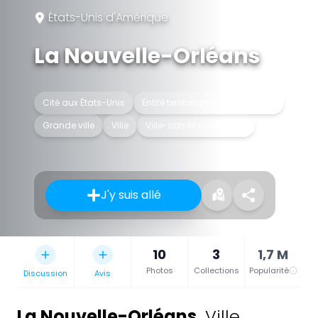
États-Unis d'Amérique
La Nouvelle-Orléans
Cité aux États-Unis
Entité territoriale administrative
Grande ville
Ville
Ville-comté consolidée
J'y suis allé
10
3
1,7 M
Photos
Collections
Popularité
Discussion
Avis
La Nouvelle-Orléans
,
Ville