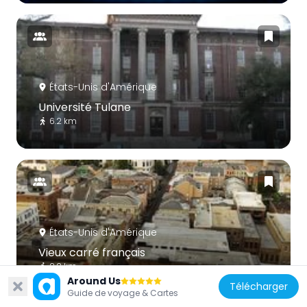
États-Unis d'Amérique
Université Tulane
6.2 km
États-Unis d'Amérique
Vieux carré français
2.2 km
Around Us
Télécharger
Guide de voyage & Cartes