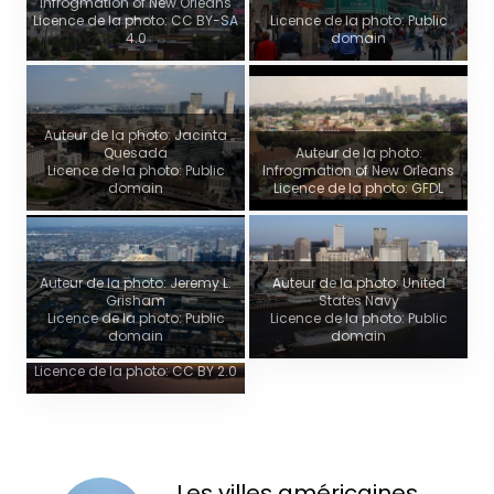
Infrogmation of New Orleans
Licence de la photo: CC BY-SA
Licence de la photo: Public
4.0
domain
Auteur de la photo: Jacinta
Quesada
Auteur de la photo:
Licence de la photo: Public
Infrogmation of New Orleans
domain
Licence de la photo: GFDL
Auteur de la photo: Jeremy L.
Auteur de la photo: United
Grisham
States Navy
Vue panoramique
Licence de la photo: Public
Licence de la photo: Public
domain
domain
Auteur de la photo:
https://www.flickr.com/photos/briangratwicke/
Licence de la photo: CC BY 2.0
Les villes américaines