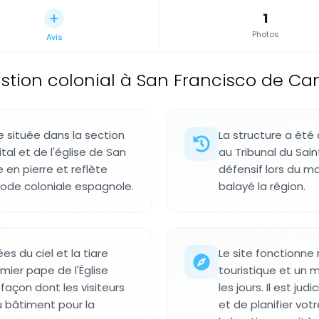
1
Photos
Avis
stion colonial à San Francisco de C
e située dans la section
La structure a été 
al et de l'église de San
au Tribunal du Saint
 en pierre et reflète
défensif lors du 
ériode coloniale espagnole.
balayé la région.
ées du ciel et la tiare
Le site fonctionn
emier pape de l'Église
touristique et un m
façon dont les visiteurs
les jours. Il est j
u bâtiment pour la
et de planifier vot