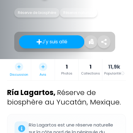
Réserve de biosphère
Réserve naturelle
J'y suis allé
1
1
11,9k
Photos
Collections
Popularité
Discussion
Avis
Ría Lagartos
,
Réserve de
biosphère au Yucatán, Mexique.
Ría Lagartos est une réserve naturelle
sur la côte nord de la péninsule du