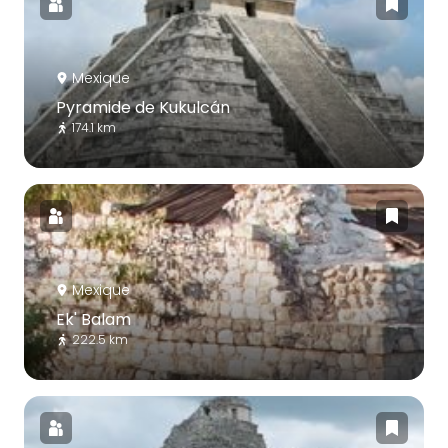
Mexique
Pyramide de Kukulcán
174.1 km
Mexique
Ek' Balam
222.5 km