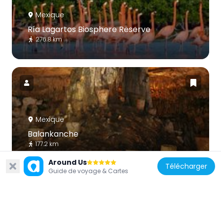
Mexique
Ría Lagartos Biosphere Reserve
276.8 km
Mexique
Balankanche
177.2 km
Around Us
Télécharger
Guide de voyage & Cartes