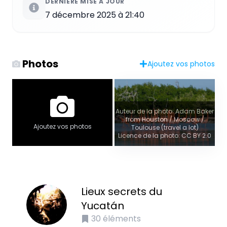
DERNIÈRE MISE À JOUR
7 décembre 2025 à 21:40
Photos
Ajoutez vos photos
Auteur de la photo: Adam Baker
from Houston / Moscow /
Ajoutez vos photos
Toulouse (travel a lot)
Licence de la photo: CC BY 2.0
Lieux secrets du
Yucatán
30
éléments