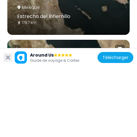
Mexique
Estrecho del Infiernillo
178.7 km
Around Us
Télécharger
Guide de voyage & Cartes
Mexique
San Pedro Martir
97.5 km