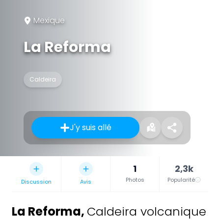
Mexique
La Reforma
Caldeira
J'y suis allé
1
2,3k
Photos
Popularité
Discussion
Avis
La Reforma
,
Caldeira volcanique