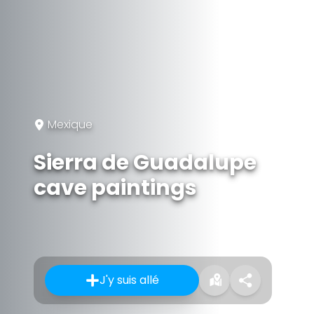
Mexique
Sierra de Guadalupe
cave paintings
J'y suis allé