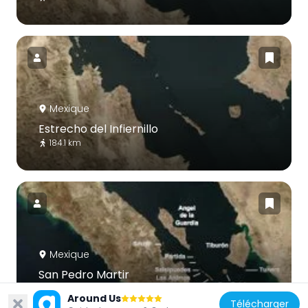
Mexique
Estrecho del Infiernillo
184.1 km
Mexique
San Pedro Martir
109.3 km
Around Us
Télécharger