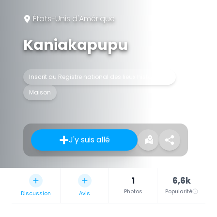
États-Unis d'Amérique
Kaniakapupu
Inscrit au Registre national des lieux historiques
Maison
J'y suis allé
1
6,6k
Photos
Popularité
Discussion
Avis