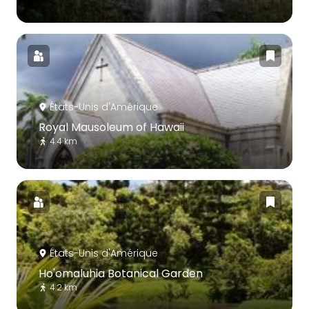
États-Unis d'Amérique
Royal Mausoleum of Hawaii
4.4 km
États-Unis d'Amérique
Ho'omaluhia Botanical Garden
4.2 km