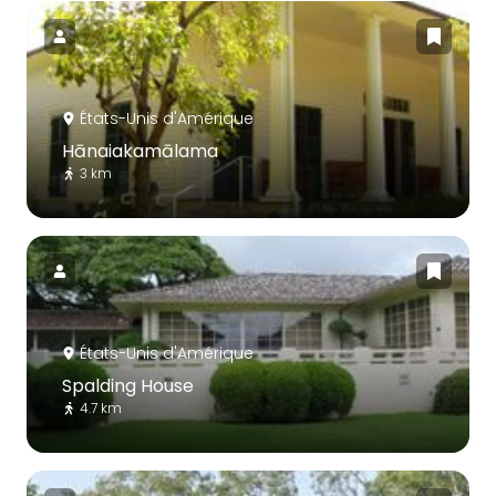
États-Unis d'Amérique
Hānaiakamālama
3 km
États-Unis d'Amérique
Spalding House
4.7 km