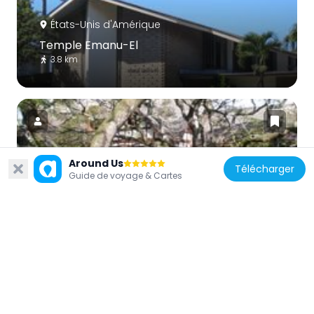
États-Unis d'Amérique
Temple Emanu-El
3.8 km
Around Us
Télécharger
États-Unis d'Amérique
Guide de voyage & Cartes
Charles Montague Cooke, Jr., House and
Kūkaʻōʻō Heiau
4.8 km