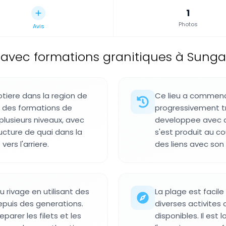
1
Photos
Avis
avec formations granitiques à Sungail
tiere dans la region de
Ce lieu a commenc
t des formations de
progressivement t
 plusieurs niveaux, avec
developpee avec d
ructure de quai dans la
s'est produit au c
ers l'arriere.
des liens avec son
u rivage en utilisant des
La plage est facil
epuis des generations.
diverses activites
parer les filets et les
disponibles. Il est 