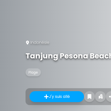
Indonésie
Tanjung Pesona Beac
Plage
J'y suis allé