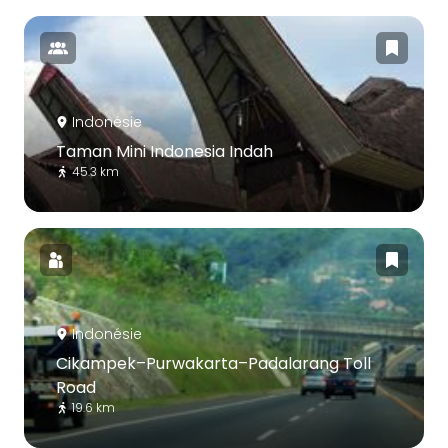
Indonésie
Taman Mini Indonesia Indah
45.3 km
Indonésie
Cikampek–Purwakarta–Padalarang Toll
Road
19.6 km