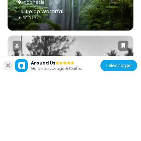
Indonésie
Tiu Kelep Waterfall
69.8 km
Around Us
Télécharger
Guide de voyage & Cartes
Indonésie
Taman Mayura
81.2 km
Indonésie