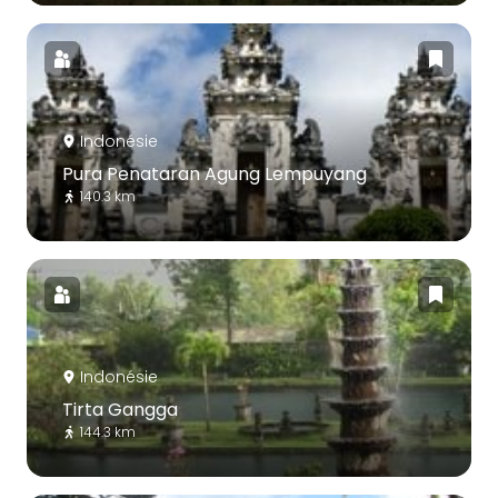
Indonésie
Pura Penataran Agung Lempuyang
140.3 km
Indonésie
Tirta Gangga
144.3 km