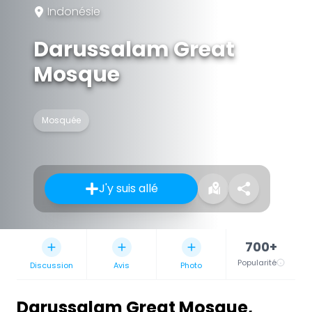
Indonésie
Darussalam Great
Mosque
Mosquée
J'y suis allé
700+
Popularité
Discussion
Avis
Photo
Darussalam Great Mosque
,