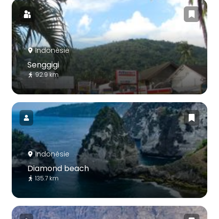
Indonésie
Senggigi
92.9 km
Indonésie
Diamond beach
135.7 km