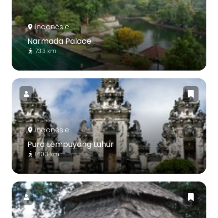
Indonésie
Narmada Palace
73.3 km
Indonésie
Pura Lempuyang Luhur
140.3 km