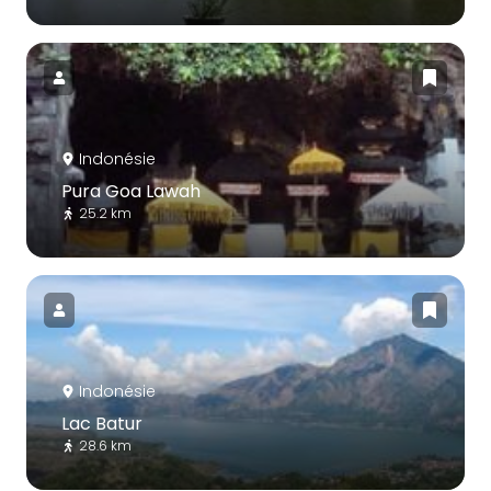
Indonésie
Pura Goa Lawah
25.2 km
Indonésie
Lac Batur
28.6 km