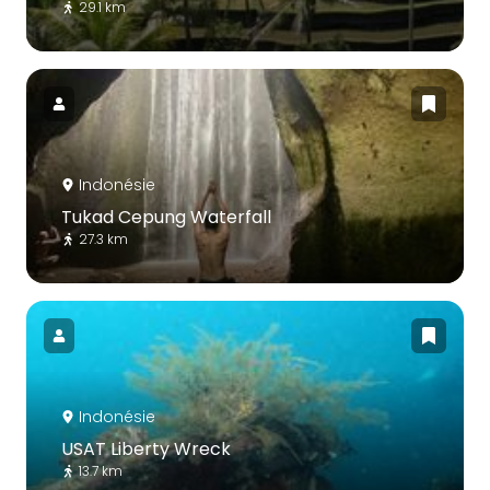
29.1 km
Indonésie
Tukad Cepung Waterfall
27.3 km
Indonésie
USAT Liberty Wreck
13.7 km