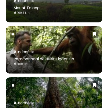
Indonésie
Mount Talang
169.6 km
Indonésie
Parc national de Bukit Tigapuluh
181.5 km
Indonésie