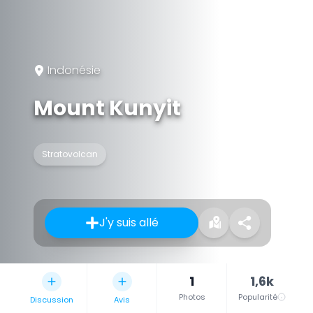
Indonésie
Mount Kunyit
Stratovolcan
J'y suis allé
1
1,6k
Photos
Popularité
Discussion
Avis