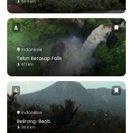
54.4 km
Indonésie
Telun Berasap Falls
67.1 km
Indonésie
Belirang-Beriti
98.6 km