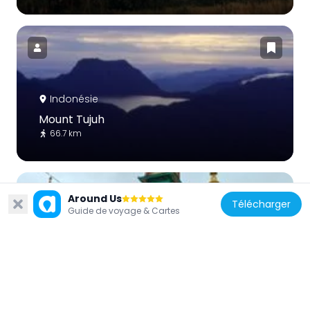
Indonésie
Mount Tujuh
66.7 km
Around Us
Télécharger
Guide de voyage & Cartes
Indonésie
Koto Baru Grand Mosque
100 km