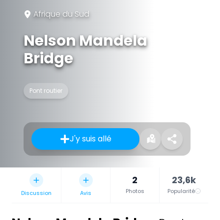
Afrique du Sud
Nelson Mandela
Bridge
Pont routier
J'y suis allé
2
23,6k
Photos
Popularité
Discussion
Avis