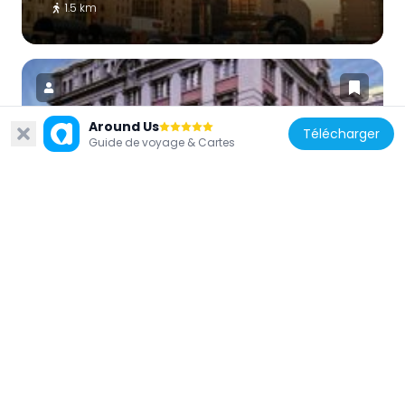
1.5 km
Around Us
Télécharger
Guide de voyage & Cartes
Afrique du Sud
Rand Club
1.3 km
Afrique du Sud
Johannesburg City Library
1 km