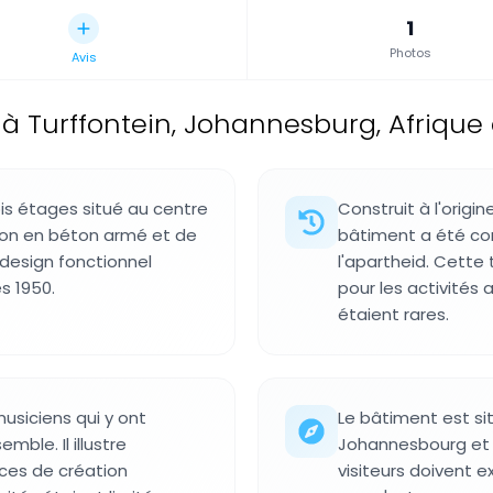
1
Photos
Avis
 à Turffontein, Johannesburg, Afrique
is étages situé au centre
Construit à l'orig
on en béton armé et de
bâtiment a été con
 design fonctionnel
l'apartheid. Cette
s 1950.
pour les activités 
étaient rares.
musiciens qui y ont
Le bâtiment est sit
ble. Il illustre
Johannesbourg et e
ces de création
visiteurs doivent e