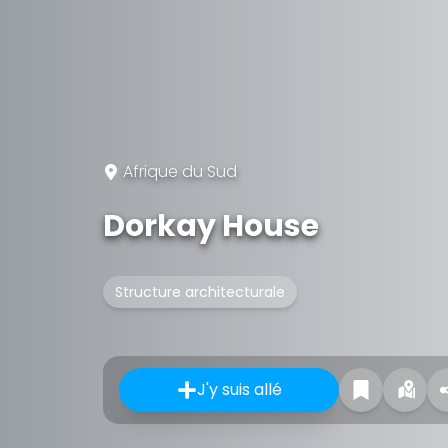
Afrique du Sud
Dorkay House
Structure architecturale
J'y suis allé