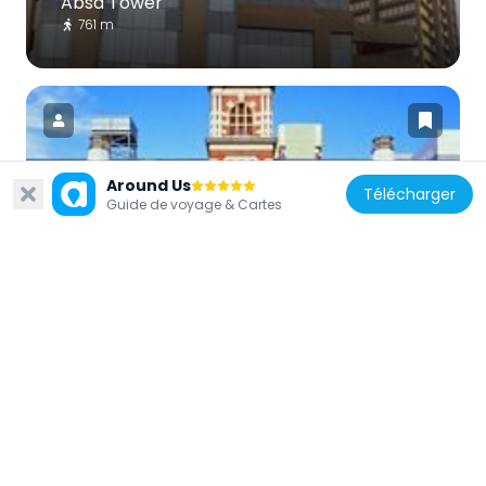
Absa Tower
761 m
Around Us
Télécharger
Afrique du Sud
Guide de voyage & Cartes
Rissik Street Post Office
25 m
Afrique du Sud
Southern Life Centre
581 m