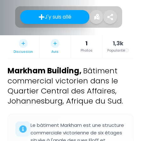
J'y suis allé
1
1,3k
Photos
Popularité
Discussion
Avis
Markham Building
,
Bâtiment
commercial victorien dans le
Quartier Central des Affaires,
Johannesburg, Afrique du Sud.
Le bâtiment Markham est une structure
commerciale victorienne de six étages
située à l'angle des rues Eloff et