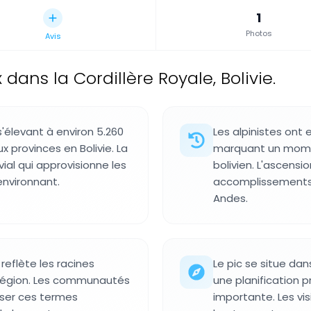
1
Photos
Avis
ns la Cordillère Royale, Bolivie.
 s'élevant à environ 5.260
Les alpinistes ont 
 provinces en Bolivie. La
marquant un moment
ial qui approvisionne les
bolivien. L'ascensi
environnant.
accomplissements 
Andes.
reflète les racines
Le pic se situe da
 région. Les communautés
une planification 
liser ces termes
importante. Les vi