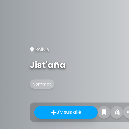
Bolivie
Jist'aña
Sommet
J'y suis allé